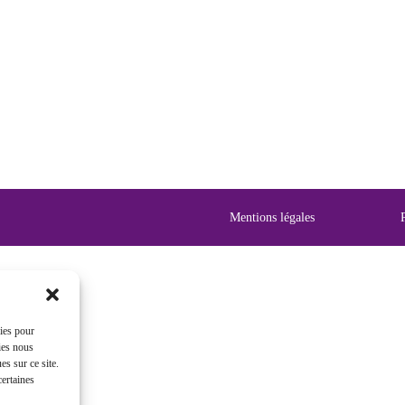
Mentions légales
kies pour
ies nous
s sur ce site.
certaines